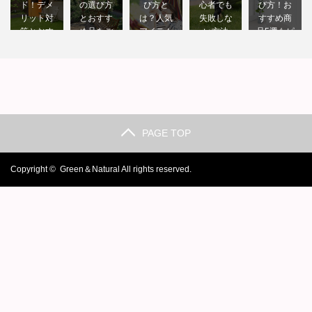
ド！デメ
の選び方
び方と
心者でも
び方！お
リット対
とおすす
は？人気
失敗しな
すすめ商
策とおす
め品をご
アイテム
い方法
品5選もピ
す…
紹介【5…
も…
と…
ックア…
PAGE TOP
Copyright ©
Green＆Natural
All rights reserved.