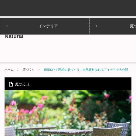
インテリア
庭
ホーム
庭づくり
簡単DIYで理想の庭づくり！自然素材溢れるアイデアを大公開
庭づくり