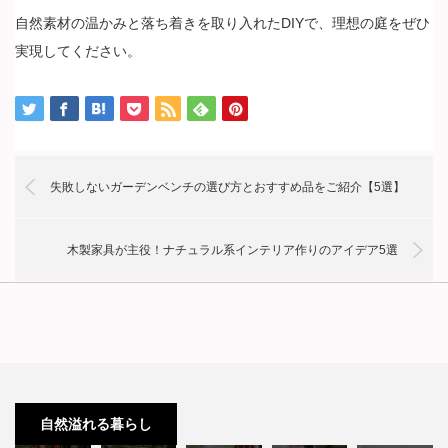
自然素材の温かみと落ち着きを取り入れたDIYで、理想の庭をぜひ
実現してください。
失敗しないガーデンベンチの選び方とおすすめ品をご紹介【5選】
木製家具が主役！ナチュラル系インテリア作りのアイデア5選
後悔しな
庭やベラ
正しい雑
い人工芝
失敗しな
ンダに置
草対策で
ナチュラ
選びの完
いガーデ
くハンモ
庭をキレ
ル系カー
自然溢れる暮らし
全ガイ
ンベンチ
ックの選
イに！初
テンの選